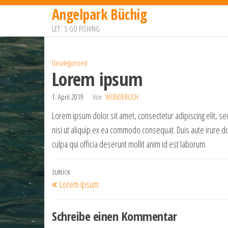
Zum
Angelpark Büchig
Inhalt
LET`S GO FISHING
springen
Uncategorized
Lorem ipsum
1. April 2019
Von
WUNDERLICH
Lorem ipsum dolor sit amet, consectetur adipiscing elit, s
nisi ut aliquip ex ea commodo consequat. Duis aute irure dol
culpa qui officia deserunt mollit anim id est laborum.
Beitragsnavigation
Vorheriger
ZURÜCK
Lorem Ipsum
Beitrag
Schreibe einen Kommentar